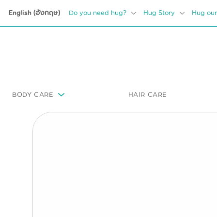
English
(
อังกฤษ
)
Do you need hug?
Hug Story
Hug our
BODY CARE
HAIR CARE